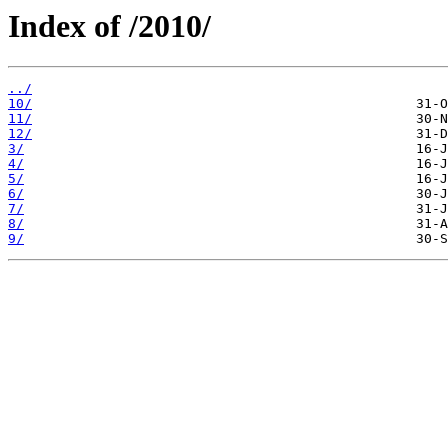
Index of /2010/
../
10/
11/
12/
3/
4/
5/
6/
7/
8/
9/